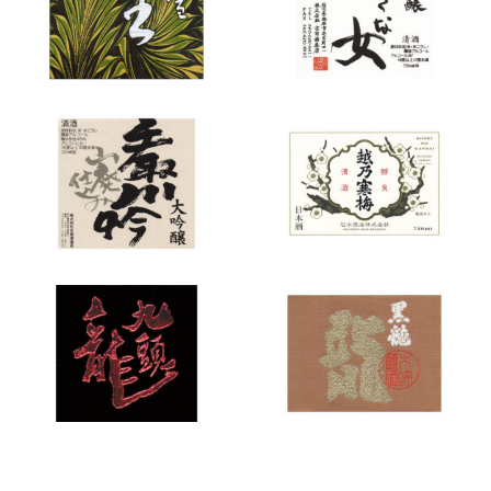
晴
川
春
い
雪
き
手
越
生
な
取
乃
貯
女
川
寒
蔵
山
梅
酒
廃
超
九
黒
大
特
頭
龍
吟
撰
龍
龍
醸
大
吟
醸