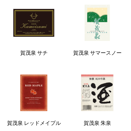
賀
賀
茂
茂
泉
泉
サ
サ
チ
マ
賀茂泉 サチ
賀茂泉 サマースノー
ー
ス
ノ
賀
賀
ー
茂
茂
泉
泉
レ
朱
ッ
泉
賀茂泉 レッドメイプル
賀茂泉 朱泉
ド