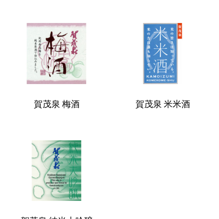
メ
イ
賀
賀
プ
茂
茂
ル
泉
泉
梅
米
酒
米
賀茂泉 梅酒
賀茂泉 米米酒
酒
賀
茂
泉
純
米