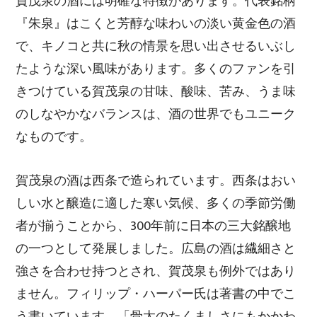
賀茂泉の酒には明確な特徴があります。代表銘柄
『朱泉』はこくと芳醇な味わいの淡い黄金色の酒
で、キノコと共に秋の情景を思い出させるいぶし
たような深い風味があります。多くのファンを引
きつけている賀茂泉の甘味、酸味、苦み、うま味
のしなやかなバランスは、酒の世界でもユニーク
なものです。
賀茂泉の酒は西条で造られています。西条はおい
しい水と醸造に適した寒い気候、多くの季節労働
者が揃うことから、300年前に日本の三大銘醸地
の一つとして発展しました。広島の酒は繊細さと
強さを合わせ持つとされ、賀茂泉も例外ではあり
ません。フィリップ・ハーパー氏は著書の中でこ
う書いています。「骨太のたくましさにもかかわ